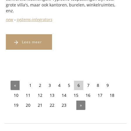
grote villa's, maar ook kantoren, burelen, winkelruimtes,
enz.
new
-
systems-integrators
Lees meer
«
1
2
3
4
5
6
7
8
9
10
11
12
13
14
15
16
17
18
19
20
21
22
23
»