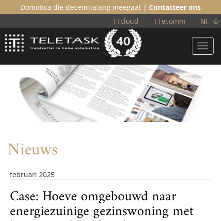
Domotica die decennialang meegaat |
Contacteer ons
TTcloud
TTecomm
NL
Toggl
navig
Nieuws
februari 2025
Case: Hoeve omgebouwd naar
energiezuinige gezinswoning met