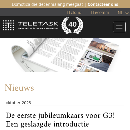
Domotica die decennialang meegaat |
Contacteer ons
TTcloud
TTecomm
NL
Toggl
navig
Nieuws
oktober 2023
De eerste jubileumkaars voor G3!
Een geslaagde introductie