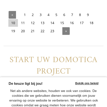
«
1
2
3
4
5
6
7
8
9
10
11
12
13
14
15
16
17
18
19
20
21
22
23
»
START UW DOMOTICA
PROJECT
Vind uw lokale distributeur of contacteer ons
CONTACTEER ONS