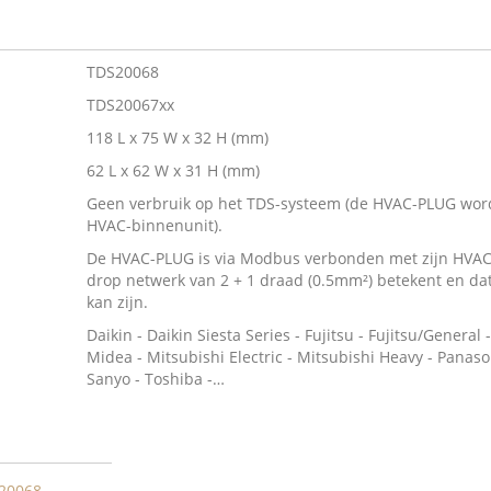
TDS20068
TDS20067xx
118 L x 75 W x 32 H (mm)
62 L x 62 W x 31 H (mm)
Geen verbruik op het TDS-systeem (de HVAC-PLUG wor
HVAC-binnenunit).
De HVAC-PLUG is via Modbus verbonden met zijn HVAC
drop netwerk van 2 + 1 draad (0.5mm²) betekent en dat
kan zijn.
Daikin - Daikin Siesta Series - Fujitsu - Fujitsu/General -
Midea - Mitsubishi Electric - Mitsubishi Heavy - Panas
Sanyo - Toshiba -…
20068