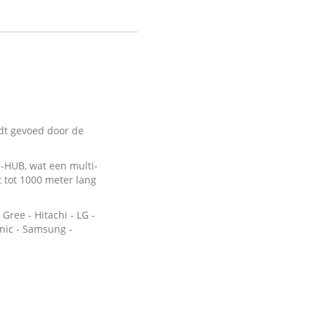
dt gevoed door de
-HUB, wat een multi-
 tot 1000 meter lang
 Gree - Hitachi - LG -
onic - Samsung -