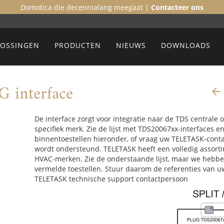
Domotica die decennialang meegaat |
Contacteer ons
LOSSINGEN
PRODUCTEN
NIEUWS
DOWNLOADS
interface

De interface zorgt voor integratie naar de TDS centrale 
specifiek merk. Zie de lijst met TDS20067xx-interfaces
binnentoestellen hieronder, of vraag uw TELETASK-cont
wordt ondersteund. TELETASK heeft een volledig assorti
HVAC-merken. Zie de onderstaande lijst, maar we hebben
vermelde toestellen. Stuur daarom de referenties van u
TELETASK technische support contactpersoon