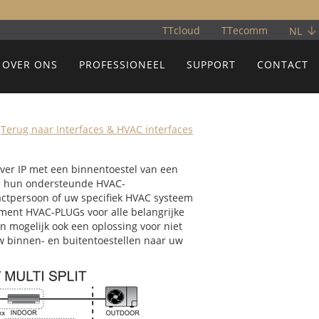
TTcloud
TTecomm
NL
OVER ONS
PROFESSIONEEL
SUPPORT
CONTACT
Terug naar Interfaces & HVAC interfaces
over IP met een binnentoestel van een
 en hun ondersteunde HVAC-
actpersoon of uw specifiek HVAC systeem
ment HVAC-PLUGs voor alle belangrijke
 mogelijk ook een oplossing voor niet
w binnen- en buitentoestellen naar uw