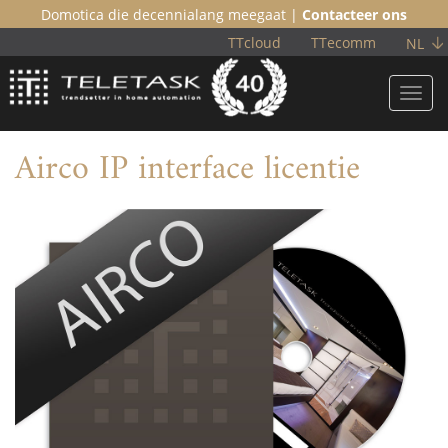
Domotica die decennialang meegaat |
Contacteer ons
TTcloud
TTecomm
NL
Toggl
navig
Airco IP interface licentie