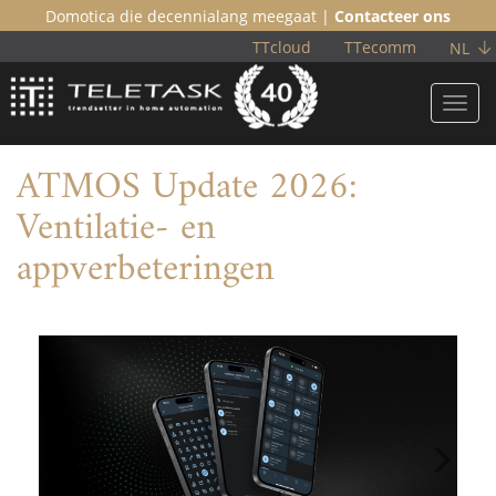
Domotica die decennialang meegaat |
Contacteer ons
TTcloud
TTecomm
NL
Toggl
navig
ATMOS Update 2026:
Ventilatie- en
appverbeteringen
Previous
Nex