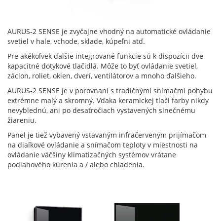
AURUS-2 SENSE je zvyčajne vhodný na automatické ovládanie
svetiel v hale, vchode, sklade, kúpeľni atď.
Pre akékoľvek ďalšie integrované funkcie sú k dispozícii dve
kapacitné dotykové tlačidlá. Môže to byť ovládanie svetiel,
záclon, roliet, okien, dverí, ventilátorov a mnoho ďalšieho.
AURUS-2 SENSE je v porovnaní s tradičnými snímačmi pohybu
extrémne malý a skromný. Vďaka keramickej tlači farby nikdy
nevyblednú, ani po desaťročiach vystavených slnečnému
žiareniu.
Panel je tiež vybavený vstavaným infračerveným prijímačom
na diaľkové ovládanie a snímačom teploty v miestnosti na
ovládanie väčšiny klimatizačných systémov vrátane
podlahového kúrenia a / alebo chladenia.