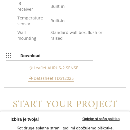
IR
Built-in
receiver
Temperature
Built-in
sensor
Wall
Standard wall box, flush or
mounting
raised
Download
Leaflet AURUS-2 SENSE
Datasheet TDS12025
START YOUR PROJECT
Find your local distributor or contact us directly