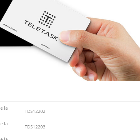
e la
TDS12202
e la
TDS12203
e la