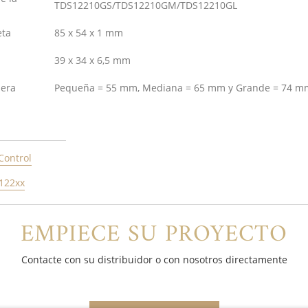
TDS12210GS/TDS12210GM/TDS12210GL
eta
85 x 54 x 1 mm
39 x 34 x 6,5 mm
sera
Pequeña = 55 mm, Mediana = 65 mm y Grande = 74 mm
Control
122xx
EMPIECE SU PROYECTO
Contacte con su distribuidor o con nosotros directamente