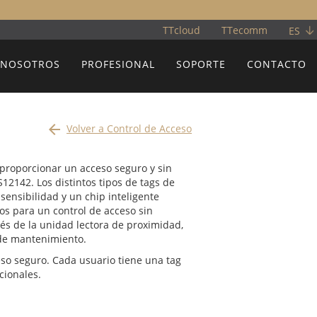
TTcloud
TTecomm
ES
 NOSOTROS
PROFESIONAL
SOPORTE
CONTACTO

Volver a Control de Acceso
proporcionar un acceso seguro y sin
12142. Los distintos tipos de tags de
ensibilidad y un chip inteligente
os para un control de acceso sin
vés de la unidad lectora de proximidad,
s de mantenimiento.
o seguro. Cada usuario tiene una tag
cionales.